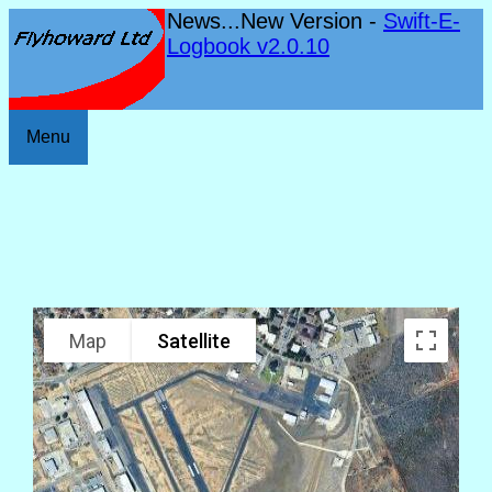
News...New Version -
Swift-E-
Logbook v2.0.10
Menu
Map
Satellite