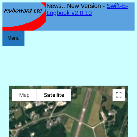
News...New Version -
Swift-E-
Logbook v2.0.10
Menu
Map
Satellite